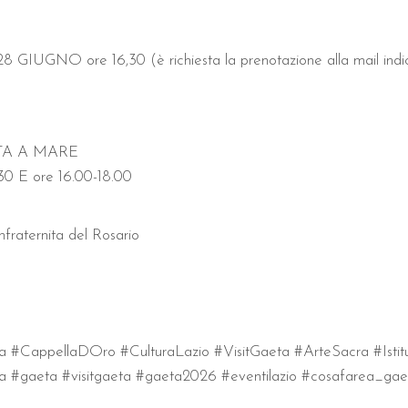
ore 16,30 (è richiesta la prenotazione alla mail indicata
TA A MARE
 E ore 16.00-18.00
raternita del Rosario
#CappellaDOro #CulturaLazio #VisitGaeta #ArteSacra #Istitut
ta #gaeta #visitgaeta #gaeta2026 #eventilazio #cosafarea_gae