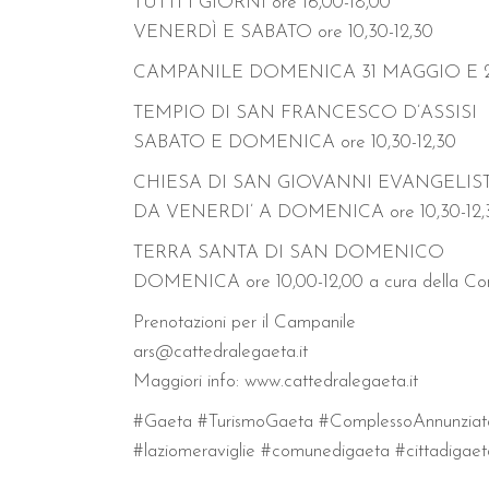
TUTTI I GIORNI ore 16,00-18,00
VENERDÌ E SABATO ore 10,30-12,30
CAMPANILE DOMENICA 31 MAGGIO E 28 GIUGNO 
TEMPIO DI SAN FRANCESCO D’ASSISI
SABATO E DOMENICA ore 10,30-12,30
CHIESA DI SAN GIOVANNI EVANGELIS
DA VENERDI’ A DOMENICA ore 10,30-12,30
TERRA SANTA DI SAN DOMENICO
DOMENICA ore 10,00-12,00 a cura della Conf
Prenotazioni per il Campanile
ars@cattedralegaeta.it
Maggiori info: www.cattedralegaeta.it
#Gaeta #TurismoGaeta #ComplessoAnnunziata 
#laziomeraviglie #comunedigaeta #cittadigae