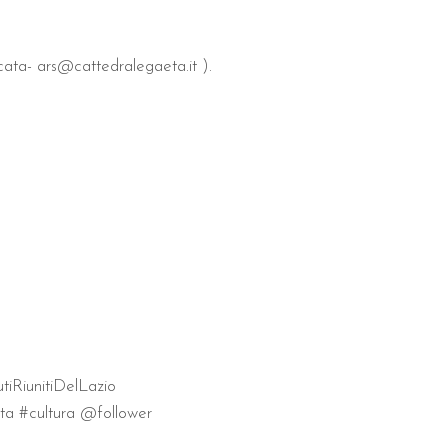
- ars@cattedralegaeta.it ).
iRiunitiDelLazio
ta #cultura @follower