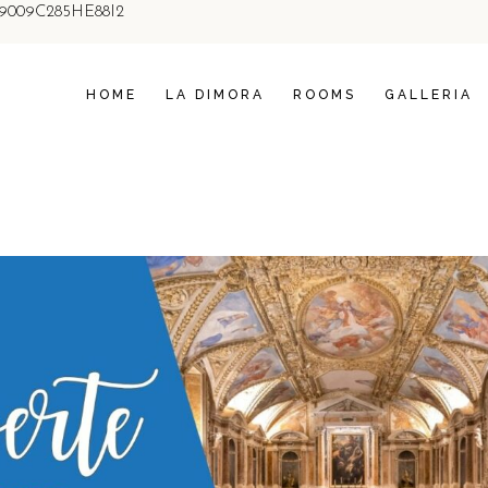
059009C285HE88I2
CAMERA ASTREA
CAMERA AURA
HOME
LA DIMORA
ROOMS
GALLERIA
CAMERA ASTREA
CAMERA AURA