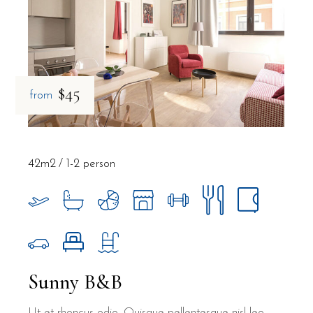
$45
from
42m2
1-2 person
Sunny B&B
Ut et rhoncus odio. Quisque pellentesque nisl leo,