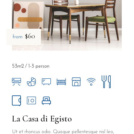
$60
from
53m2
1-3 person
La Casa di Egisto
Ut et rhoncus odio. Quisque pellentesque nisl leo,