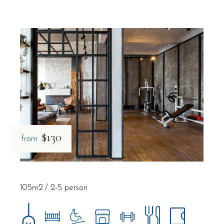
$130
from
105m2
2-5 person