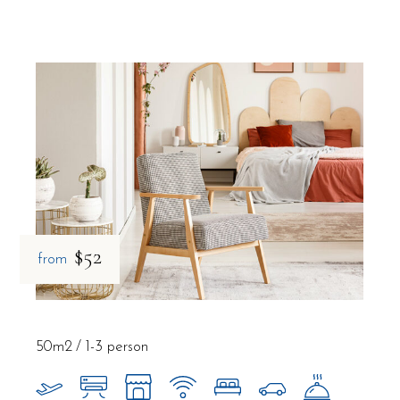
$52
from
50m2
1-3 person