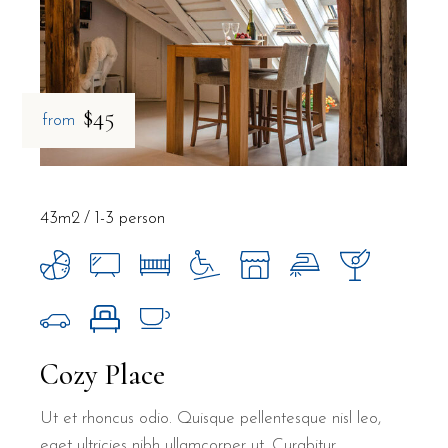
$45
from
43m2
1-3 person
Cozy Place
Ut et rhoncus odio. Quisque pellentesque nisl leo,
eget ultricies nibh ullamcorper ut. Curabitur