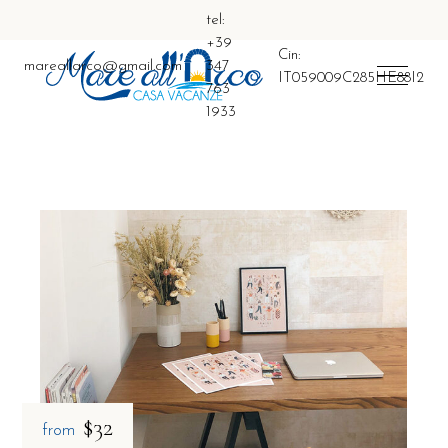
tel:
+39
Cin:
mareallarco@gmail.com
347
IT059009C285HE88I2
763
1933
$32
from