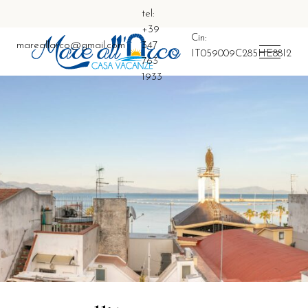
tel:
+39
Cin:
mareallarco@gmail.com
347
IT059009C285HE88I2
763
1933