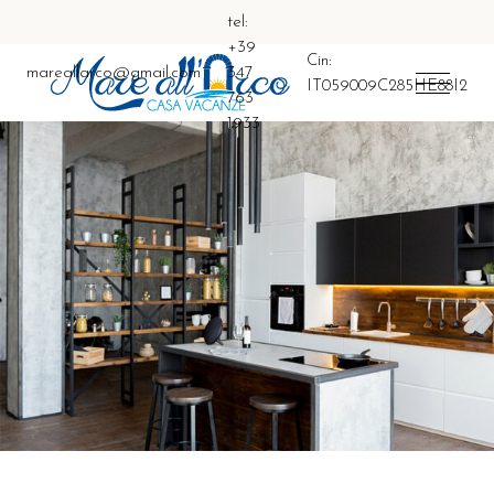
tel:
+39
Cin:
mareallarco@gmail.com
347
IT059009C285HE88I2
763
1933