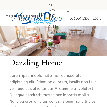
tel:
+39
Cin:
mareallarco@gmail.com
347
IT059009C285HE88I2
763
1933
Dazzling Home
Lorem ipsum dolor sit amet, consectetur
adipiscing elit. Etiam odio lorem, iaculis non felis
vel, faucibus efficitur dui. Aliquam erat volutpat.
Quisque hendrerit massa nec lobortis mollis.
Nunc eu eros efficitur, convallis enim ac, ultricies