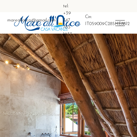
tel:
+39
Cin:
mareallarco@gmail.com
347
IT059009C285HE88I2
763
1933