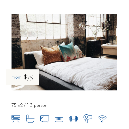
$75
from
75m2
1-3 person