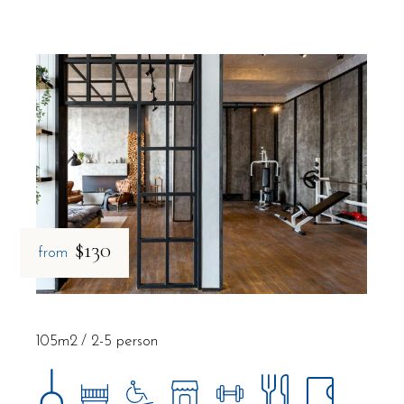
$130
from
105m2
2-5 person