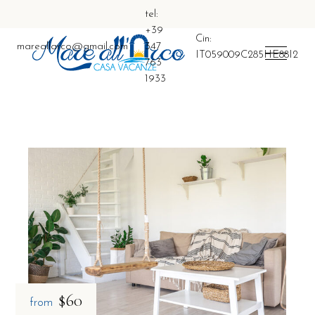
tel:
+39
Cin:
mareallarco@gmail.com
347
IT059009C285HE88I2
763
1933
$60
from