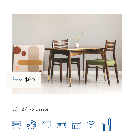
$60
from
53m2
1-3 person