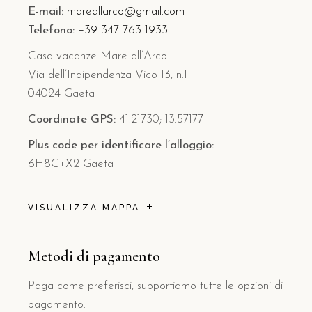
E-mail:
mareallarco@gmail.com
Telefono:
+39 347 763 1933
Casa vacanze Mare all’Arco
Via dell’Indipendenza Vico 13, n.1
04024 Gaeta
Coordinate GPS:
41.21730; 13.57177
Plus code per identificare l’alloggio:
6H8C+X2 Gaeta
VISUALIZZA MAPPA
Metodi di pagamento
Paga come preferisci, supportiamo tutte le opzioni di
pagamento.