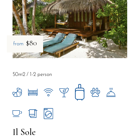
$80
from
50m2
1-2 person
Il Sole