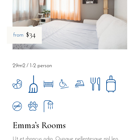
$34
from
29m2
1-2 person
Emma’s Rooms
Ut et rhoncus odio. Quisque pellentesque nisl leo,