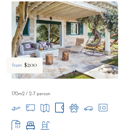
$200
from
170m2
2-7 person