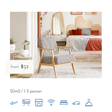
$52
from
50m2
1-3 person