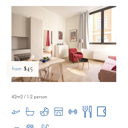
$45
from
42m2
1-2 person