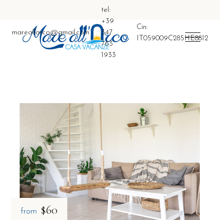
tel:
+39
Cin:
mareallarco@gmail.com
347
IT059009C285HE88I2
763
1933
$60
from