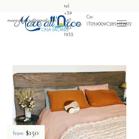
tel:
+39
Cin:
mareallarco@gmail.com
347
IT059009C285HE88I2
763
1933
$150
from