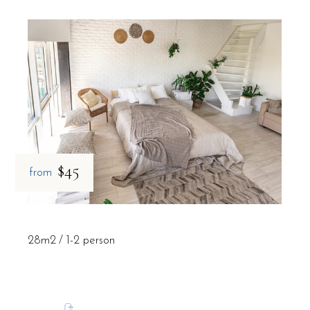
$45
from
28m2
1-2 person