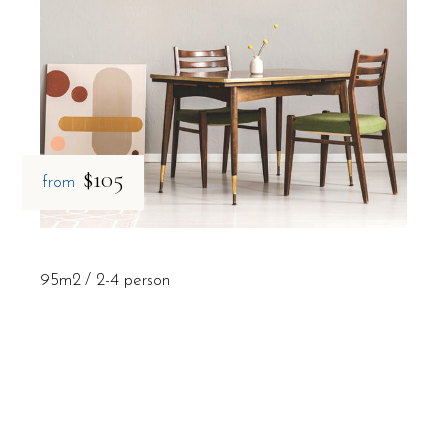
$105
from
95m2
2-4 person