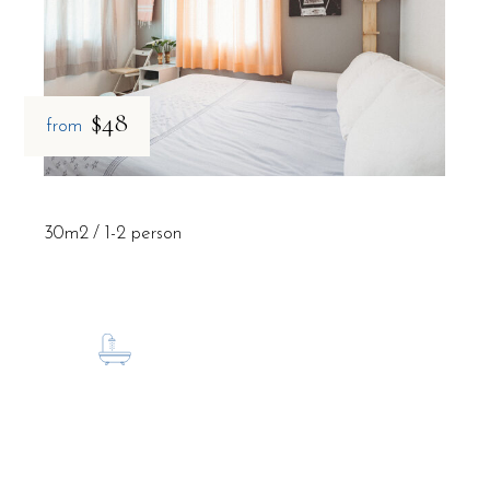
$48
from
30m2
1-2 person