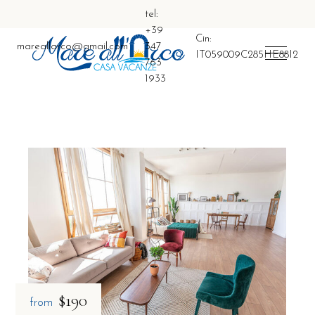
tel:
+39
Cin:
mareallarco@gmail.com
347
IT059009C285HE88I2
763
1933
$190
from