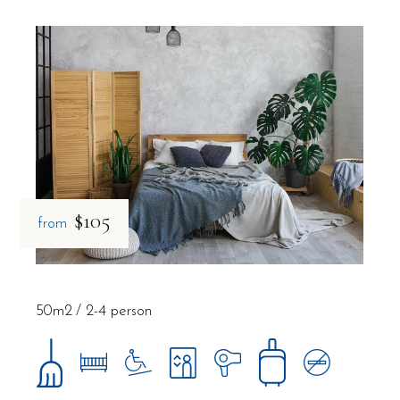
$105
from
50m2
2-4 person