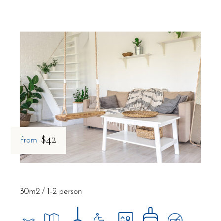
$42
from
30m2
1-2 person