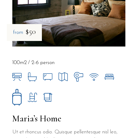
$50
from
100m2
2-6 person
Maria’s Home
Ut et rhoncus odio. Quisque pellentesque nisl leo,