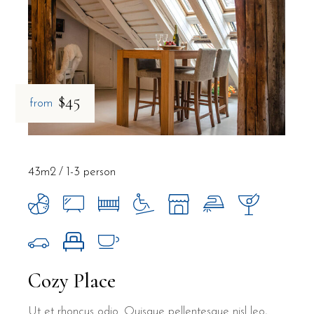
$45
from
43m2
1-3 person
Cozy Place
Ut et rhoncus odio. Quisque pellentesque nisl leo,