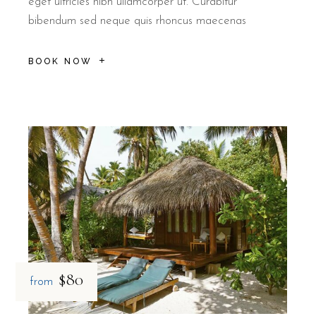
eget ultricies nibh ullamcorper ut. Curabitur
bibendum sed neque quis rhoncus maecenas
BOOK NOW
$80
from