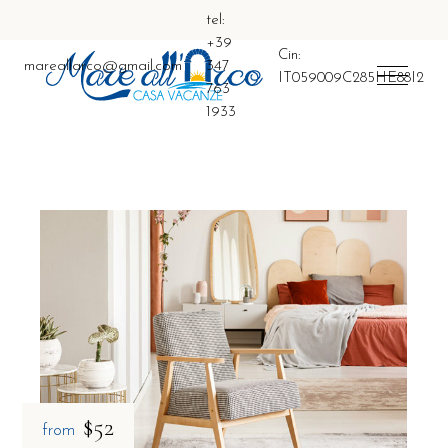
tel:
+39
Cin:
mareallarco@gmail.com
347
IT059009C285HE88I2
763
1933
$52
from